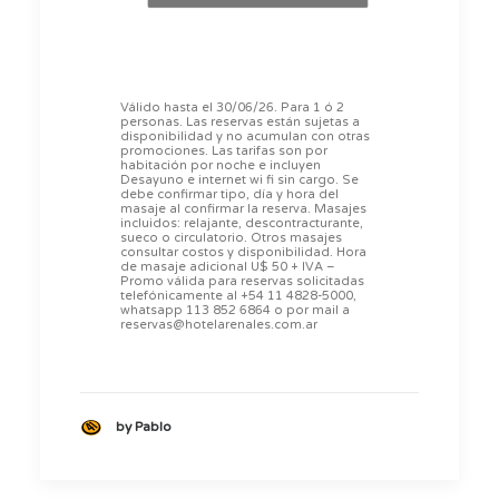
Válido hasta el 30/06/26. Para 1 ó 2
personas. Las reservas están sujetas a
disponibilidad y no acumulan con otras
promociones. Las tarifas son por
habitación por noche e incluyen
Desayuno e internet wi fi sin cargo. Se
debe confirmar tipo, día y hora del
masaje al confirmar la reserva. Masajes
incluidos: relajante, descontracturante,
sueco o circulatorio. Otros masajes
consultar costos y disponibilidad. Hora
de masaje adicional U$ 50 + IVA –
Promo válida para reservas solicitadas
telefónicamente al +54 11 4828-5000,
whatsapp 113 852 6864 o por mail a
reservas@hotelarenales.com.ar
by Pablo