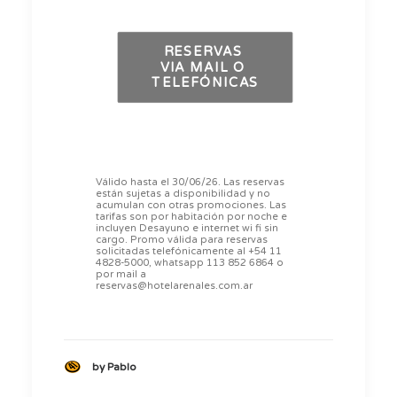
RESERVAS 
VIA MAIL O 
TELEFÓNICAS
Válido hasta el 30/06/26. Las reservas
están sujetas a disponibilidad y no
acumulan con otras promociones. Las
tarifas son por habitación por noche e
incluyen Desayuno e internet wi fi sin
cargo. Promo válida para reservas
solicitadas telefónicamente al +54 11
4828-5000, whatsapp 113 852 6864 o
por mail a
reservas@hotelarenales.com.ar
by Pablo