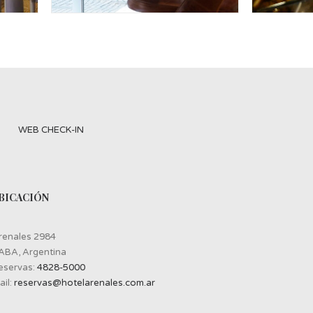
WEB CHECK-IN
BICACIÓN
renales 2984
ABA, Argentina
eservas:
4828-5000
ail:
reservas@hotelarenales.com.ar