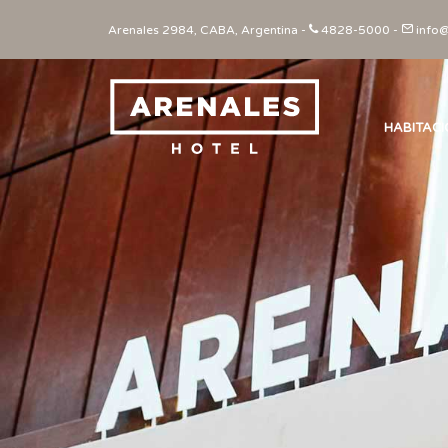
Arenales 2984, CABA, Argentina -
4828-5000
-
info@
HABITAC