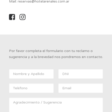
Web Check-in
Mail:
reservas@hotelarenales.com.ar
Condiciones
Libro de quejas
Por favor completa el formulario con tu reclamo o
sugerencia y a la brevedad nos pondremos en contacto.