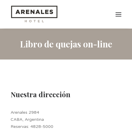
Libro de quejas on-line
Habitaciones
Servicios Destacados
Lifestyle
Ubicación
Promociones
Nuestra dirección
RESERVAS
Arenales 2984
CABA, Argentina
Reservas:
4828-5000